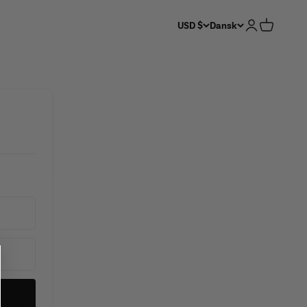
Log ind
Indkøbsk
USD $
Dansk