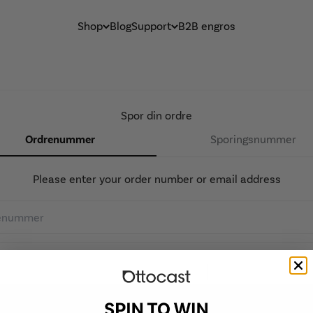
Shop
Blog
Support
B2B engros
Spor din ordre
Ordrenummer
Sporingsnummer
Please enter your order number or email address
Spor