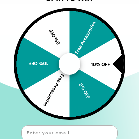
Free Accessories
5% OFF
Tilmeld dig vores nyhedsbrev
10% OFF
10% OFF
Free Accessories
Indsend
Indtast din e-mail
5% OFF
lmeld dig for at være den første til at høre om nye kollektioner
eksklusive tilbud.
Email