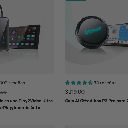
303 reseñas
34 reseñas
ferta
Precio de oferta
$219.00
o regular
.00
o en uno Play2Video Ultra
Caja AI OttoAibox P3 Pro para 
arPlay/Android Auto