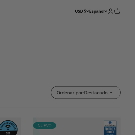
Iniciar sesió
Carrito
USD $
Español
A
OTTOPANTALLA
ACCESORIOS CARLIFE
Ordenar por:
Destacado
NUEVO