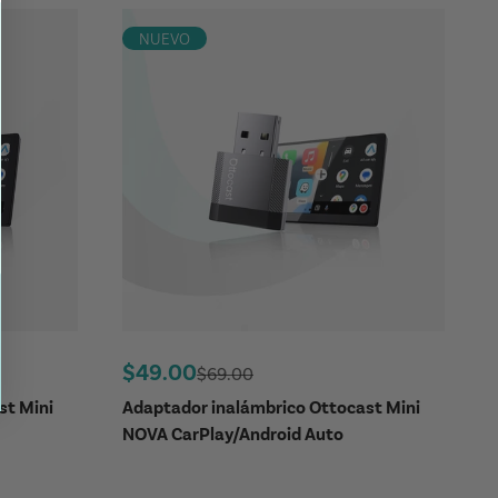
NUEVO
Precio de oferta
$49.00
Precio regular
$69.00
st Mini
Adaptador inalámbrico Ottocast Mini
NOVA CarPlay/Android Auto