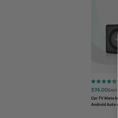
Precio de o
$74.00
Preci
$107
Car TV Mate M
Android Auto