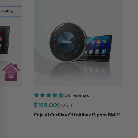
39 reseñas
Precio de oferta
$199.00
Precio regular
$325.00
Caja AI CarPlay OttoAibox i3 para BMW