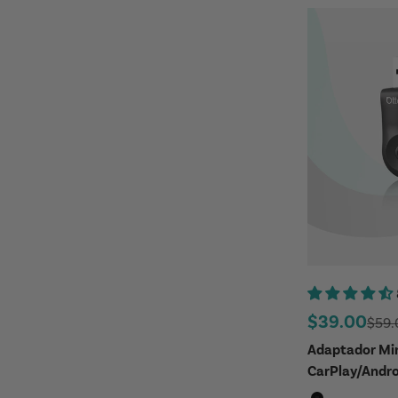
Precio de o
$39.00
Preci
$59.
Adaptador Min
CarPlay/Andro
Color