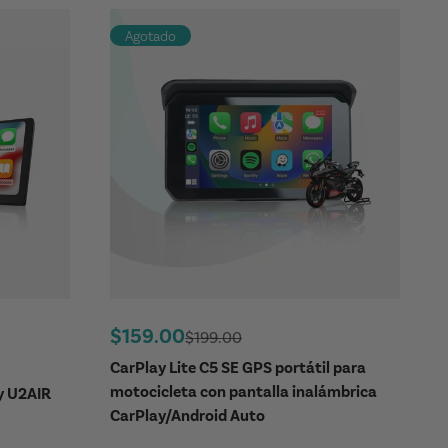
Agotado
Precio de oferta
$159.00
Precio regular
$199.00
CarPlay Lite C5 SE GPS portátil para
motocicleta con pantalla inalámbrica
y U2AIR
CarPlay/Android Auto